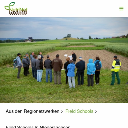
Aus den Regionetzwerken
>
Field Schools
>
Field Schools in Niedersachsen