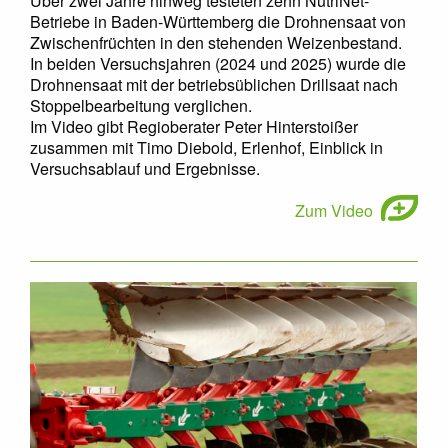
Über zwei Jahre hinweg testeten zehn NutriNet-
Betriebe in Baden-Württemberg die Drohnensaat von
Zwischenfrüchten in den stehenden Weizenbestand.
In beiden Versuchsjahren (2024 und 2025) wurde die
Drohnensaat mit der betriebsüblichen Drillsaat nach
Stoppelbearbeitung verglichen.
Im Video gibt Regioberater Peter Hinterstoißer
zusammen mit Timo Diebold, Erlenhof, Einblick in
Versuchsablauf und Ergebnisse.
Zum Video