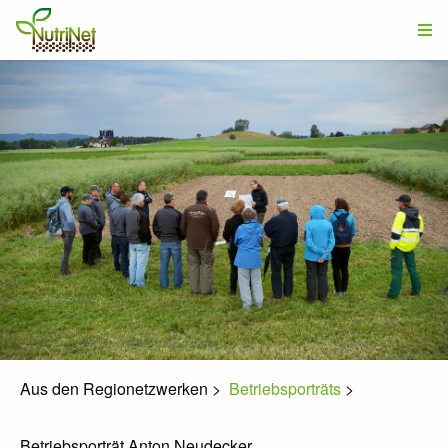
Aus den Regionetzwerken
>
Betriebsporträts
>
Betriebsporträt Anton Neudecker