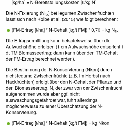
[kg/ha] = N-Bereitstellungskosten [€/kg N]
Die N-Fixierung (N
) bei legumen Zwischenfrüchten
fix
lässt sich nach Kolbe et al. (2015) wie folgt berechnen:
(FM-Ertrag [t/ha] * N-Gehalt [kg/t FM]) * 0,70 = kg N
fix
Die Ertragsermittlung kann beispielsweise über die
Aufwuchshöhe erfolgen (1 cm Aufwuchshöhe entspricht 1
dt TM Biomasseertrag; dann kann über den TM-Gehalt
der FM-Ertrag berechnet werden).
Die Bestimmung der N-Konservierung (Nkon) durch
nicht-legume Zwischenfrüchte (z.B. im Herbst nach
Hackfrüchten) erfolgt über den N-Gehalt der Pflanze und
den Biomasseertrag. N, der zwar von der Zwischenfrucht
aufgenommen wurde aber ggf. nicht
auswaschungsgefährdet war, führt allerdings
möglicherweise zu einer Überschätzung der N-
Konservierung.
(FM-Ertrag [t/ha] * N-Gehalt [kg/t FM]) = kg Nkon