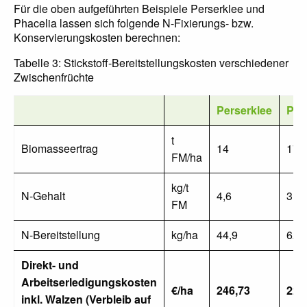
Für die oben aufgeführten Beispiele Perserklee und
Phacelia lassen sich folgende N-Fixierungs- bzw.
Konservierungskosten berechnen:
Tabelle 3: Stickstoff-Bereitstellungskosten verschiedener
Zwischenfrüchte
Perserklee
Pha
t
Biomasseertrag
14
17
FM/ha
kg/t
N-Gehalt
4,6
3,7
FM
N-Bereitstellung
kg/ha
44,9
62,
Direkt- und
Arbeitserledigungskosten
€/ha
246,73
225
inkl. Walzen (Verbleib auf