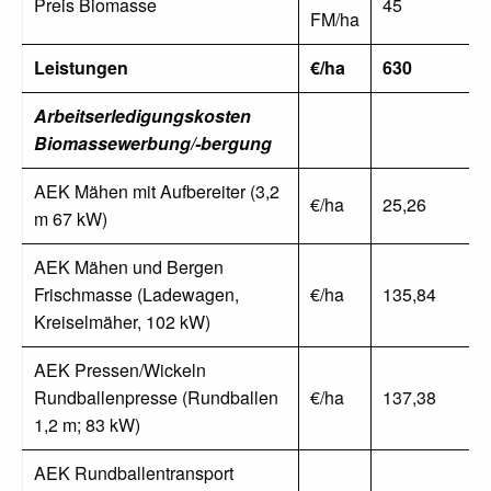
Preis Biomasse
45
FM/ha
Leistungen
€/ha
630
Arbeitserledigungskosten
Biomassewerbung/-bergung
AEK Mähen mit Aufbereiter (3,2
€/ha
25,26
m 67 kW)
AEK Mähen und Bergen
Frischmasse (Ladewagen,
€/ha
135,84
Kreiselmäher, 102 kW)
AEK Pressen/Wickeln
Rundballenpresse (Rundballen
€/ha
137,38
1,2 m; 83 kW)
AEK Rundballentransport