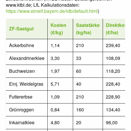
www.ktbl.de; LfL Kalkulationsdaten:
https://www.stmelf.bayern.de/idb/default.html
)
Kosten
Saatstärke
Direktkost
ZF-Saatgut
(€/kg)
(kg/ha)
(€/ha)
Ackerbohne
1,14
210
239,40
Alexandrinerklee
3,30
33
108,09
Buchweizen
1,97
60
118,20
Einj. Weidelgras
5,71
40
228,40
Futtererbse
1,09
210
228,90
Grünroggen
0,84
160
134,40
Inkarnatklee
4,80
20
96,00