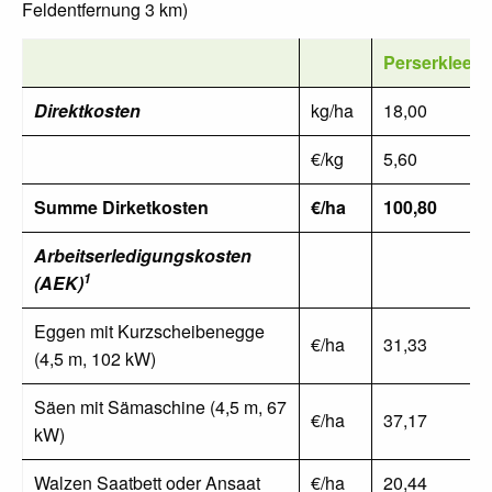
Feldentfernung 3 km)
Perserklee
Direktkosten
kg/ha
18,00
€/kg
5,60
Summe Dirketkosten
€/ha
100,80
Arbeitserledigungskosten
1
(AEK)
Eggen mit Kurzscheibenegge
€/ha
31,33
(4,5 m, 102 kW)
Säen mit Sämaschine (4,5 m, 67
€/ha
37,17
kW)
Walzen Saatbett oder Ansaat
€/ha
20,44