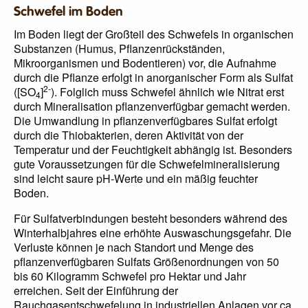
Schwefel im Boden
Im Boden liegt der Großteil des Schwefels in organischen
Substanzen (Humus, Pflanzenrückständen,
Mikroorganismen und Bodentieren) vor, die Aufnahme
durch die Pflanze erfolgt in anorganischer Form als Sulfat
2-
([SO
]
). Folglich muss Schwefel ähnlich wie Nitrat erst
4
durch Mineralisation pflanzenverfügbar gemacht werden.
Die Umwandlung in pflanzenverfügbares Sulfat erfolgt
durch die Thiobakterien, deren Aktivität von der
Temperatur und der Feuchtigkeit abhängig ist. Besonders
gute Voraussetzungen für die Schwefelmineralisierung
sind leicht saure pH-Werte und ein mäßig feuchter
Boden.
Für Sulfatverbindungen besteht besonders während des
Winterhalbjahres eine erhöhte Auswaschungsgefahr. Die
Verluste können je nach Standort und Menge des
pflanzenverfügbaren Sulfats Größenordnungen von 50
bis 60 Kilogramm Schwefel pro Hektar und Jahr
erreichen. Seit der Einführung der
Rauchgasentschwefelung in industriellen Anlagen vor ca.