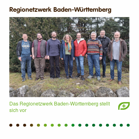
Regionetzwerk Baden-Württemberg
Uschi Gorzelany bewirtschaftet den 90 Hektar großen Betrieb
Legehennen- und Mutterkuhhaltung. Ihre Eltern unterstützen na
Warnack
Das Regionetzwerk Baden-Württemberg stellt
sich vor