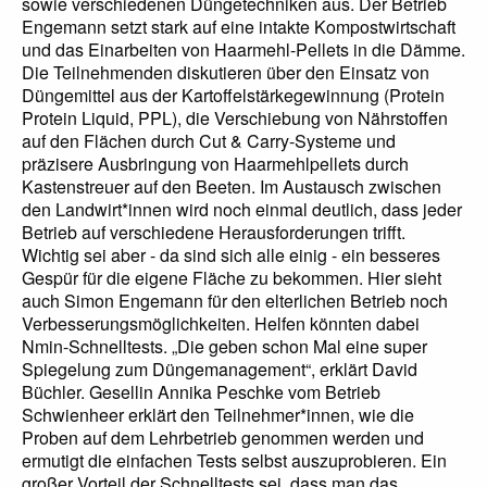
sowie verschiedenen Düngetechniken aus. Der Betrieb
Engemann setzt stark auf eine intakte Kompostwirtschaft
und das Einarbeiten von Haarmehl-Pellets in die Dämme.
Die Teilnehmenden diskutieren über den Einsatz von
Düngemittel aus der Kartoffelstärkegewinnung (Protein
Protein Liquid, PPL), die Verschiebung von Nährstoffen
auf den Flächen durch Cut & Carry-Systeme und
präzisere Ausbringung von Haarmehlpellets durch
Kastenstreuer auf den Beeten. Im Austausch zwischen
den Landwirt*innen wird noch einmal deutlich, dass jeder
Betrieb auf verschiedene Herausforderungen trifft.
Wichtig sei aber - da sind sich alle einig - ein besseres
Gespür für die eigene Fläche zu bekommen. Hier sieht
auch Simon Engemann für den elterlichen Betrieb noch
Verbesserungsmöglichkeiten. Helfen könnten dabei
Nmin-Schnelltests. „Die geben schon Mal eine super
Spiegelung zum Düngemanagement“, erklärt David
Büchler. Gesellin Annika Peschke vom Betrieb
Schwienheer erklärt den Teilnehmer*innen, wie die
Proben auf dem Lehrbetrieb genommen werden und
ermutigt die einfachen Tests selbst auszuprobieren. Ein
großer Vorteil der Schnelltests sei, dass man das