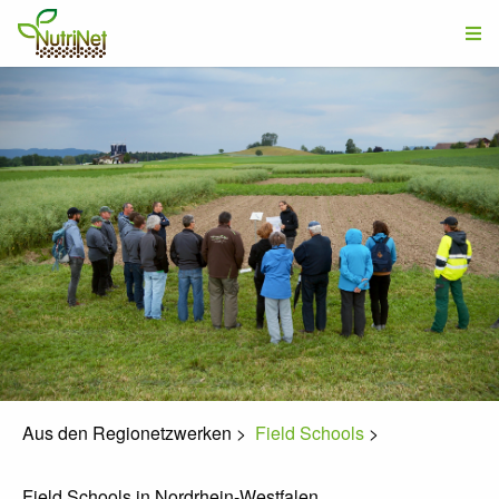
Aus den Regionetzwerken
>
Field Schools
>
Field Schools in Nordrhein-Westfalen