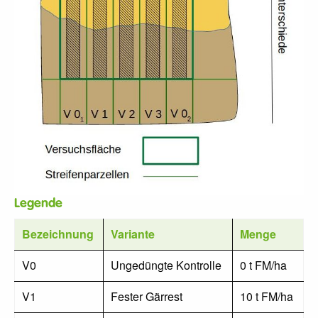
Legende
Bezeichnung
Variante
Menge
V0
Ungedüngte Kontrolle
0 t FM/ha
V1
Fester Gärrest
10 t FM/ha