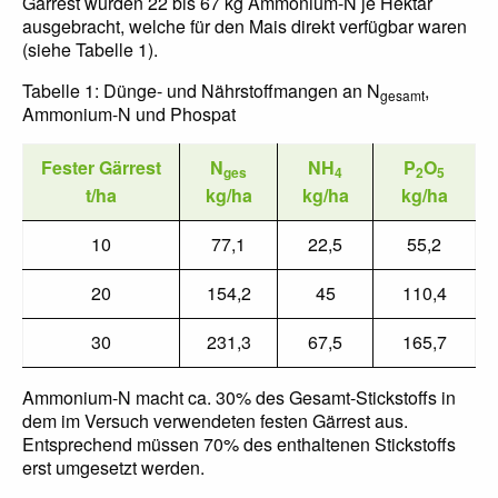
Gärrest wurden 22 bis 67 kg Ammonium-N je Hektar
ausgebracht, welche für den Mais direkt verfügbar waren
(siehe Tabelle 1).
Tabelle 1: Dünge- und Nährstoffmangen an N
,
gesamt
Ammonium-N und Phospat
Fester Gärrest
N
NH
P
O
ges
4
2
5
t/ha
kg/ha
kg/ha
kg/ha
10
77,1
22,5
55,2
20
154,2
45
110,4
30
231,3
67,5
165,7
Ammonium-N macht ca. 30% des Gesamt-Stickstoffs in
dem im Versuch verwendeten festen Gärrest aus.
Entsprechend müssen 70% des enthaltenen Stickstoffs
erst umgesetzt werden.