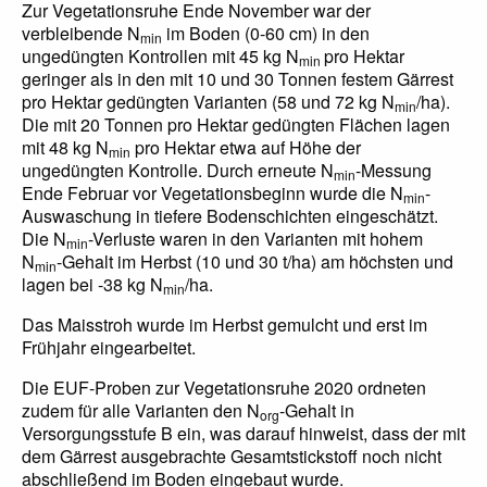
Zur Vegetationsruhe Ende November war der
verbleibende N
im Boden (0-60 cm) in den
min
ungedüngten Kontrollen mit 45 kg N
pro Hektar
min
geringer als in den mit 10 und 30 Tonnen festem Gärrest
pro Hektar gedüngten Varianten (58 und 72 kg N
/ha).
min
Die mit 20 Tonnen pro Hektar gedüngten Flächen lagen
mit 48 kg N
pro Hektar etwa auf Höhe der
min
ungedüngten Kontrolle. Durch erneute N
-Messung
min
Ende Februar vor Vegetationsbeginn wurde die N
-
min
Auswaschung in tiefere Bodenschichten eingeschätzt.
Die N
-Verluste waren in den Varianten mit hohem
min
N
-Gehalt im Herbst (10 und 30 t/ha) am höchsten und
min
lagen bei -38 kg N
/ha.
min
Das Maisstroh wurde im Herbst gemulcht und erst im
Frühjahr eingearbeitet.
Die EUF-Proben zur Vegetationsruhe 2020 ordneten
zudem für alle Varianten den N
-Gehalt in
org
Versorgungsstufe B ein, was darauf hinweist, dass der mit
dem Gärrest ausgebrachte Gesamtstickstoff noch nicht
abschließend im Boden eingebaut wurde.