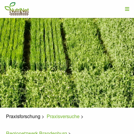
Praxisforschung
>
Praxisversuche
>
Regionetzwerk Brandenburg
>