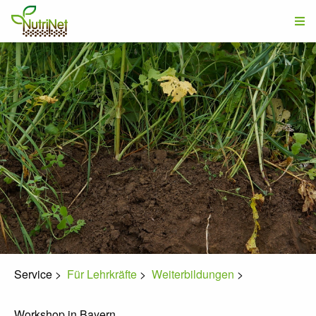
Service
>
Für Lehrkräfte
>
Weiterbildungen
>
Workshop in Bayern