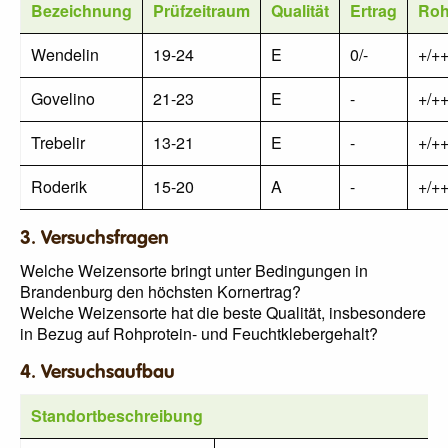
Bezeichnung
Prüfzeitraum
Qualität
Ertrag
Roh
Wendelin
19-24
E
0/-
+/+
Govelino
21-23
E
-
+/+
Trebelir
13-21
E
-
+/+
Roderik
15-20
A
-
+/+
3. Versuchsfragen
Welche Weizensorte bringt unter Bedingungen in
Brandenburg den höchsten Kornertrag?
Welche Weizensorte hat die beste Qualität, insbesondere
in Bezug auf Rohprotein- und Feuchtklebergehalt?
4. Versuchsaufbau
Standortbeschreibung