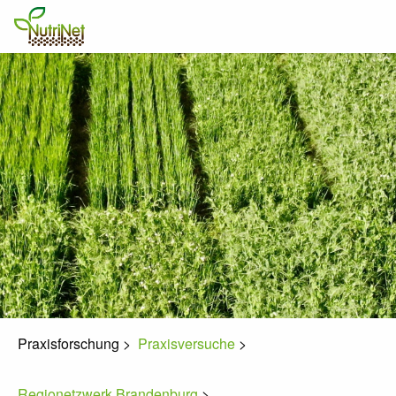
Praxisforschung
>
Praxisversuche
>
Regionetzwerk Brandenburg
>