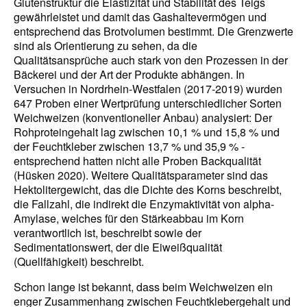
Glutenstruktur die Elastizität und Stabilität des Teigs
gewährleistet und damit das Gashaltevermögen und
entsprechend das Brotvolumen bestimmt. Die Grenzwerte
sind als Orientierung zu sehen, da die
Qualitätsansprüche auch stark von den Prozessen in der
Bäckerei und der Art der Produkte abhängen. In
Versuchen in Nordrhein-Westfalen (2017-2019) wurden
647 Proben einer Wertprüfung unterschiedlicher Sorten
Weichweizen (konventioneller Anbau) analysiert: Der
Rohproteingehalt lag zwischen 10,1 % und 15,8 % und
der Feuchtkleber zwischen 13,7 % und 35,9 % -
entsprechend hatten nicht alle Proben Backqualität
(Hüsken 2020). Weitere Qualitätsparameter sind das
Hektolitergewicht, das die Dichte des Korns beschreibt,
die Fallzahl, die indirekt die Enzymaktivität von alpha-
Amylase, welches für den Stärkeabbau im Korn
verantwortlich ist, beschreibt sowie der
Sedimentationswert, der die Eiweißqualität
(Quellfähigkeit) beschreibt.
Schon lange ist bekannt, dass beim Weichweizen ein
enger Zusammenhang zwischen Feuchtklebergehalt und