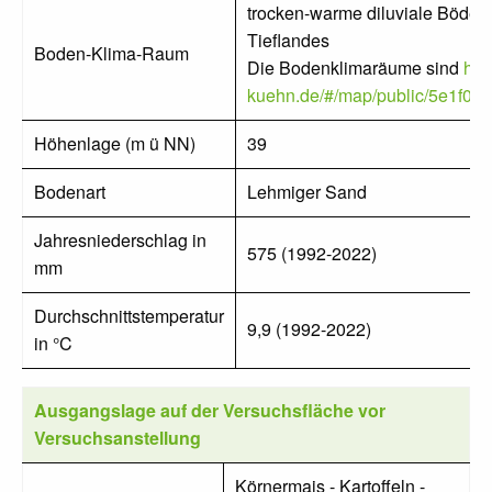
trocken-warme diluviale Böden
Tieflandes
Boden-Klima-Raum
Die Bodenklimaräume sind
http
kuehn.de/#/map/public/5e1f0
Höhenlage (m ü NN)
39
Bodenart
Lehmiger Sand
Jahresniederschlag in
575 (1992-2022)
mm
Durchschnittstemperatur
9,9 (1992-2022)
in °C
Ausgangslage auf der Versuchsfläche vor
Versuchsanstellung
Körnermais - Kartoffeln -