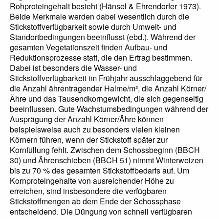
Rohproteingehalt besteht (Hänsel & Ehrendorfer 1973).
Beide Merkmale werden dabei wesentlich durch die
Stickstoffverfügbarkeit sowie durch Umwelt- und
Standortbedingungen beeinflusst (ebd.). Während der
gesamten Vegetationszeit finden Aufbau- und
Reduktionsprozesse statt, die den Ertrag bestimmen.
Dabei ist besonders die Wasser- und
Stickstoffverfügbarkeit im Frühjahr ausschlaggebend für
die Anzahl ährentragender Halme/m², die Anzahl Körner/
Ähre und das Tausendkorngewicht, die sich gegenseitig
beeinflussen. Gute Wachstumsbedingungen während der
Ausprägung der Anzahl Körner/Ähre können
beispielsweise auch zu besonders vielen kleinen
Körnern führen, wenn der Stickstoff später zur
Kornfüllung fehlt. Zwischen dem Schossbeginn (BBCH
30) und Ährenschieben (BBCH 51) nimmt Winterweizen
bis zu 70 % des gesamten Stickstoffbedarfs auf. Um
Kornproteingehalte von ausreichender Höhe zu
erreichen, sind insbesondere die verfügbaren
Stickstoffmengen ab dem Ende der Schossphase
entscheidend. Die Düngung von schnell verfügbaren