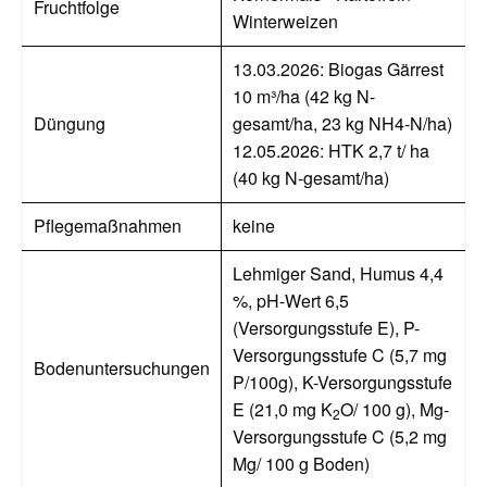
Fruchtfolge
Winterweizen
13.03.2026: Biogas Gärrest
10 m³/ha (42 kg N-
Düngung
gesamt/ha, 23 kg NH4-N/ha)
12.05.2026: HTK 2,7 t/ ha
(40 kg N-gesamt/ha)
Pflegemaßnahmen
keine
Lehmiger Sand, Humus 4,4
%, pH-Wert 6,5
(Versorgungsstufe E), P-
Versorgungsstufe C (5,7 mg
Bodenuntersuchungen
P/100g), K-Versorgungsstufe
E (21,0 mg K
O/ 100 g), Mg-
2
Versorgungsstufe C (5,2 mg
Mg/ 100 g Boden)