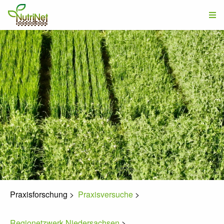
Praxisforschung
>
Praxisversuche
>
Regionetzwerk Niedersachsen
>