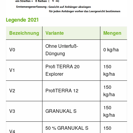
Legende 2021
Bezeichnung
Variante
Mengen
Ohne Unterfuß-
V0
0 kg/ha
Düngung
Profi TERRA 20
150
V1
Explorer
kg/ha
150
V2
ProfiTERRA 12
kg/ha
150
V3
GRANUKAL S
kg/ha
50 % GRANUKAL S
150
V4