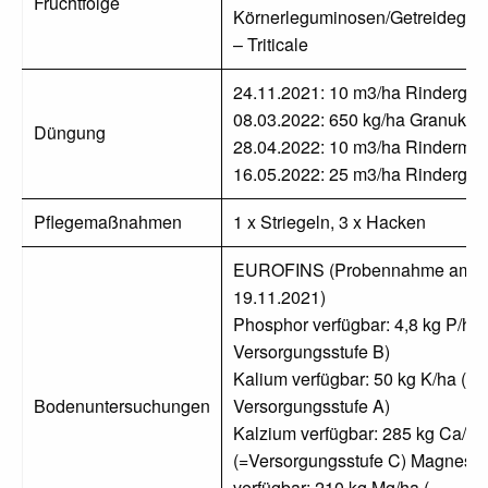
Fruchtfolge
Körnerleguminosen/Getreidege
– Triticale
24.11.2021: 10 m3/ha Rindergüll
08.03.2022: 650 kg/ha Granukal
Düngung
28.04.2022: 10 m3/ha Rindermis
16.05.2022: 25 m3/ha Rindergüll
Pflegemaßnahmen
1 x Striegeln, 3 x Hacken
EUROFINS (Probennahme am
19.11.2021)
Phosphor verfügbar: 4,8 kg P/ha 
Versorgungsstufe B)
Kalium verfügbar: 50 kg K/ha (=
Bodenuntersuchungen
Versorgungsstufe A)
Kalzium verfügbar: 285 kg Ca/ha
(=Versorgungsstufe C) Magnesi
verfügbar: 210 kg Mg/ha (=