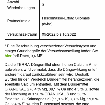
Anzahl
3
Wiederholungen
Frischmasse-Ertrag Silomais
Prüfmerkmale
(dt/ha)
Versuchszeitraum
05/2022 bis 10/2022
* Eine Beschreibung verschiedener Versuchstypen und
einiger Grundbegriffe der Versuchsanstellung finden Sie
hier
(pdf-Datei, 0,4 MB).
Da die TERRA-Düngemittel einen hohen Calcium-Anteil
aufweisen, wird vermutet, dass die Düngewirkung unter
anderem darauf zurückzuführen sein wird. Deshalb
wurden für den Vergleich Düngemittel herangezogen, die
ebenfalls Calcium enthalten. Mit dem Düngemittel
GRANUKAL S (0,4 % Mg, 38,1 % Ca und 4,5 % S) sowie
der Mischung aus 50 % GRANUKAL S und 50 %
Patentkali (= Kalimagnesia) (11,3 % K, 3,3 % Mg, 19,3 %
Ca, 2,4 % S) wurden Düngemittel getestet, die eine